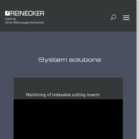
System solutions
Machining of indexable cutting inserts